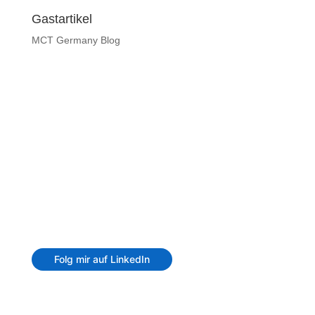
Gastartikel
MCT Germany Blog
© Andre Thiemann
Folg mir auf LinkedIn
Dieser Blog ist ein privater Blog, in dem ich euch