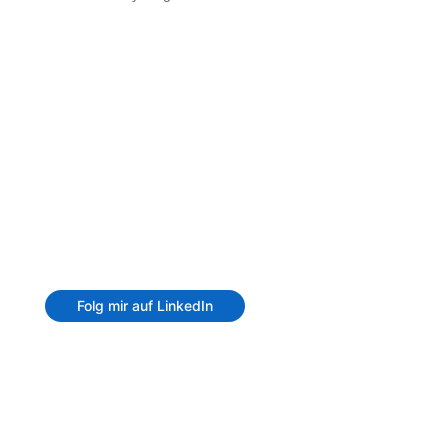
© Andre Thiemann
Folg mir auf LinkedIn
Dieser Blog ist ein privater Blog, in dem ich euch
mein Wissen zu allen möglichen Microsoft
Themen zur Verfügung stelle. Mit den Angaben
sind keine Dienstleistungen und Pflichten